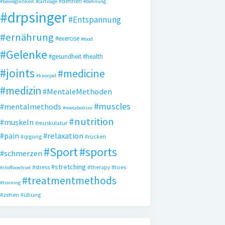
#dehnen
#beweglichkeit
#cartilage
#dehnung
#drpsinger
#Entspannung
#ernährung
#exercise
#food
#Gelenke
#gesundheit
#health
#joints
#medicine
#knorpel
#medizin
#MentaleMethoden
#muscles
#mentalmethods
#metabolism
#nutrition
#muskeln
#muskulatur
#pain
#relaxation
#qigong
#rücken
#Sport
#sports
#schmerzen
#stretching
#stress
#toes
#therapy
#stoffwechsel
#treatmentmethods
#training
#zehen
#übung