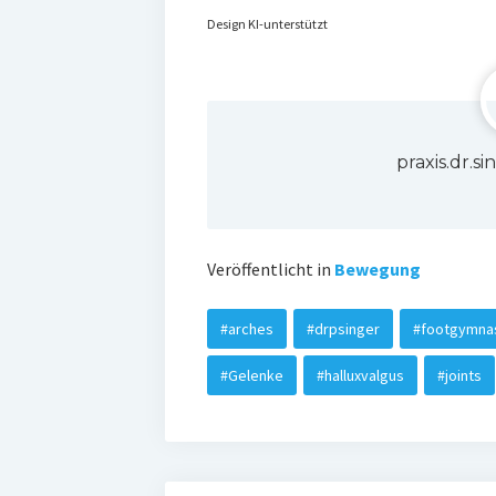
Design KI-unterstützt
praxis.dr.
Veröffentlicht in
Bewegung
#arches
#drpsinger
#footgymnas
#Gelenke
#halluxvalgus
#joints