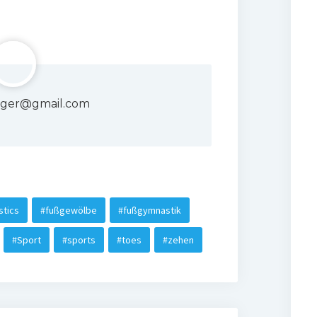
singer@gmail.com
tics
#fußgewölbe
#fußgymnastik
#Sport
#sports
#toes
#zehen