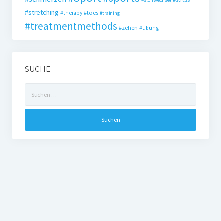
#stoffwechsel
#stretching
#toes
#therapy
#training
#treatmentmethods
#zehen
#übung
SUCHE
Suchen
nach: