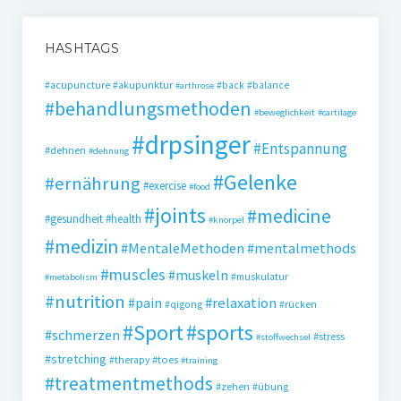
HASHTAGS
#acupuncture
#akupunktur
#back
#balance
#arthrose
#behandlungsmethoden
#beweglichkeit
#cartilage
#drpsinger
#Entspannung
#dehnen
#dehnung
#Gelenke
#ernährung
#exercise
#food
#joints
#medicine
#gesundheit
#health
#knorpel
#medizin
#MentaleMethoden
#mentalmethods
#muscles
#muskeln
#muskulatur
#metabolism
#nutrition
#pain
#relaxation
#qigong
#rücken
#Sport
#sports
#schmerzen
#stress
#stoffwechsel
#stretching
#toes
#therapy
#training
#treatmentmethods
#zehen
#übung