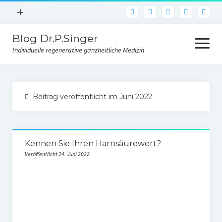
Menü
+
pho
öffnen
Blog Dr.P.Singer
Facebook
Menü
öffnen
Individuelle regenerative ganzheitliche Medizin
Instagram
E-Mail
Blog
Beitrag veröffentlicht im Juni 2022
Über uns
Kontakt
Kennen Sie Ihren Harnsäurewert?
Veröffentlicht 24. Juni 2022