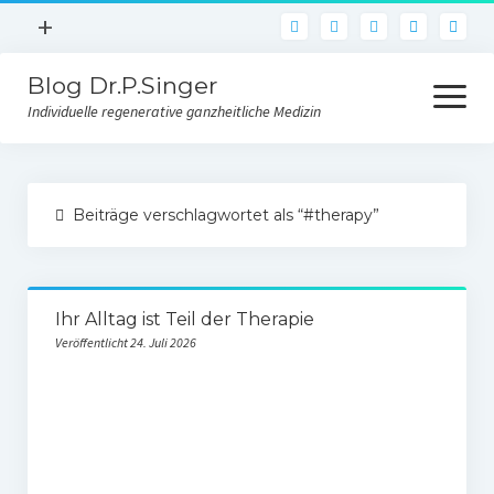
Menü
+
pho
öffnen
Blog Dr.P.Singer
Facebook
Menü
öffnen
Individuelle regenerative ganzheitliche Medizin
Instagram
E-Mail
Blog
Beiträge verschlagwortet als “#therapy”
Über uns
Kontakt
Ihr Alltag ist Teil der Therapie
Veröffentlicht 24. Juli 2026