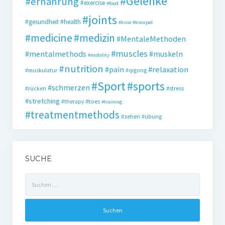
#Gelenke
#ernährung
#exercise
#food
#joints
#gesundheit
#health
#knie
#knorpel
#medicine
#medizin
#MentaleMethoden
#muscles
#mentalmethods
#muskeln
#mobility
#nutrition
#pain
#relaxation
#muskulatur
#qigong
#Sport
#sports
#schmerzen
#stress
#rücken
#stretching
#toes
#therapy
#training
#treatmentmethods
#zehen
#übung
SUCHE
Suchen
nach: