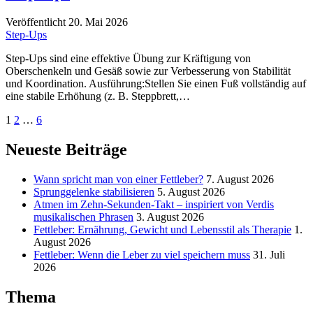
Veröffentlicht 20. Mai 2026
Step-Ups
Step-Ups sind eine effektive Übung zur Kräftigung von
Oberschenkeln und Gesäß sowie zur Verbesserung von Stabilität
und Koordination. Ausführung:Stellen Sie einen Fuß vollständig auf
eine stabile Erhöhung (z. B. Steppbrett,…
Seitennummerierung
1
2
…
6
der
Neueste Beiträge
Beiträge
Wann spricht man von einer Fettleber?
7. August 2026
Sprunggelenke stabilisieren
5. August 2026
Atmen im Zehn-Sekunden-Takt – inspiriert von Verdis
musikalischen Phrasen
3. August 2026
Fettleber: Ernährung, Gewicht und Lebensstil als Therapie
1.
August 2026
Fettleber: Wenn die Leber zu viel speichern muss
31. Juli
2026
Thema