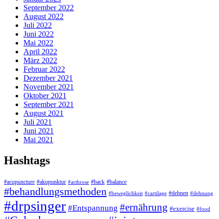
September 2022
August 2022
Juli 2022
Juni 2022
Mai 2022
April 2022
März 2022
Februar 2022
Dezember 2021
November 2021
Oktober 2021
September 2021
August 2021
Juli 2021
Juni 2021
Mai 2021
Hashtags
#acupuncture
#akupunktur
#back
#balance
#arthrose
#behandlungsmethoden
#dehnen
#beweglichkeit
#cartilage
#dehnung
#drpsinger
#ernährung
#Entspannung
#exercise
#food