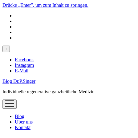
Drücke „Enter”, um zum Inhalt zu springen.
phone
Menü
+
öffnen
Facebook
Instagram
E-Mail
Blog Dr.P.Singer
Individuelle regenerative ganzheitliche Medizin
Menü
öffnen
Blog
Über uns
Kontakt