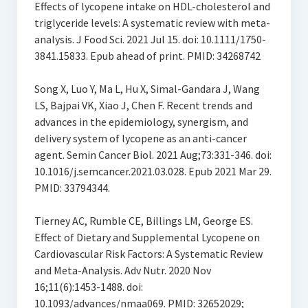
Effects of lycopene intake on HDL-cholesterol and
triglyceride levels: A systematic review with meta-
analysis. J Food Sci. 2021 Jul 15. doi: 10.1111/1750-
3841.15833. Epub ahead of print. PMID: 34268742
Song X, Luo Y, Ma L, Hu X, Simal-Gandara J, Wang
LS, Bajpai VK, Xiao J, Chen F. Recent trends and
advances in the epidemiology, synergism, and
delivery system of lycopene as an anti-cancer
agent. Semin Cancer Biol. 2021 Aug;73:331-346. doi:
10.1016/j.semcancer.2021.03.028. Epub 2021 Mar 29.
PMID: 33794344.
Tierney AC, Rumble CE, Billings LM, George ES.
Effect of Dietary and Supplemental Lycopene on
Cardiovascular Risk Factors: A Systematic Review
and Meta-Analysis. Adv Nutr. 2020 Nov
16;11(6):1453-1488. doi:
10.1093/advances/nmaa069. PMID: 32652029;