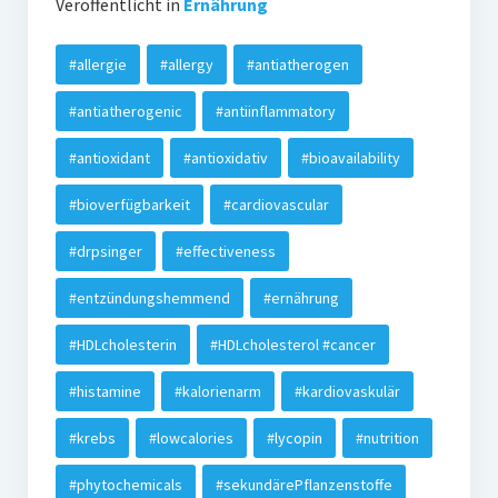
Veröffentlicht in
Ernährung
#allergie
#allergy
#antiatherogen
#antiatherogenic
#antiinflammatory
#antioxidant
#antioxidativ
#bioavailability
#bioverfügbarkeit
#cardiovascular
#drpsinger
#effectiveness
#entzündungshemmend
#ernährung
#HDLcholesterin
#HDLcholesterol #cancer
#histamine
#kalorienarm
#kardiovaskulär
#krebs
#lowcalories
#lycopin
#nutrition
#phytochemicals
#sekundärePflanzenstoffe