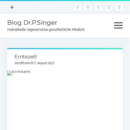
Menü
+
pho
öffnen
Blog Dr.P.Singer
Facebook
Menü
öffnen
Individuelle regenerative ganzheitliche Medizin
Instagram
E-Mail
Blog
Erntezeit!
Über uns
Veröffentlicht 7. August 2021
Kontakt