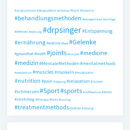
#acupuncture
#akupunktur
#back
#balance
#arthrose
#behandlungsmethoden
#beweglichkeit
#cartilage
#drpsinger
#Entspannung
#dehnen
#dehnung
#Gelenke
#ernährung
#exercise
#food
#joints
#medicine
#gesundheit
#health
#knorpel
#medizin
#MentaleMethoden
#mentalmethods
#muscles
#muskeln
#muskulatur
#metabolism
#nutrition
#pain
#relaxation
#qigong
#rücken
#Sport
#sports
#schmerzen
#stress
#stoffwechsel
#stretching
#toes
#therapy
#training
#treatmentmethods
#zehen
#übung