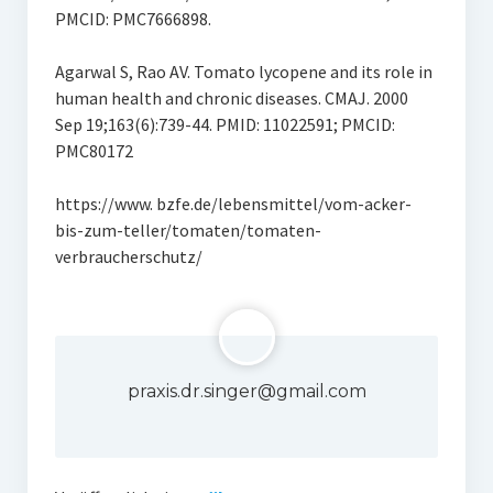
PMCID: PMC7666898.
Agarwal S, Rao AV. Tomato lycopene and its role in
human health and chronic diseases. CMAJ. 2000
Sep 19;163(6):739-44. PMID: 11022591; PMCID:
PMC80172
https://www. bzfe.de/lebensmittel/vom-acker-
bis-zum-teller/tomaten/tomaten-
verbraucherschutz/
praxis.dr.singer@gmail.com