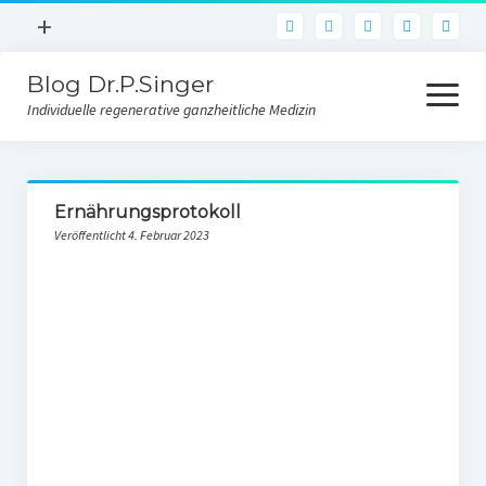
Menü
+
pho
öffnen
Blog Dr.P.Singer
Facebook
Menü
öffnen
Individuelle regenerative ganzheitliche Medizin
Instagram
E-Mail
Blog
Ernährungsprotokoll
Über uns
Veröffentlicht 4. Februar 2023
Kontakt