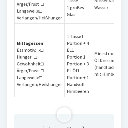
Tasse
NüssenKaffee
Ärger/Frust □
1 großes
Wasser
Langeweile□
Glas
Verlangen/Heißhunger
1 Tasse1
Mittagessen
Portion + 4
Essmotiv: x□
EL1
MinestroneGrüner
Hunger □
Portion 1
Öl DressingReis,
Gewohnheit□
Portion + 3
(handflächengroß
Ärger/Frust □
EL Öl1
mit Himbeeren
Langeweile□
Portion + 1
Verlangen/Heißhunger
Handvoll
Himbeeren