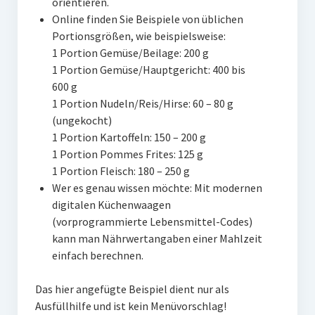
orientieren.
Online finden Sie Beispiele von üblichen
Portionsgrößen, wie beispielsweise:
1 Portion Gemüse/Beilage: 200 g
1 Portion Gemüse/Hauptgericht: 400 bis
600 g
1 Portion Nudeln/Reis/Hirse: 60 – 80 g
(ungekocht)
1 Portion Kartoffeln: 150 – 200 g
1 Portion Pommes Frites: 125 g
1 Portion Fleisch: 180 – 250 g
Wer es genau wissen möchte: Mit modernen
digitalen Küchenwaagen
(vorprogrammierte Lebensmittel-Codes)
kann man Nährwertangaben einer Mahlzeit
einfach berechnen.
Das hier angefügte Beispiel dient nur als
Ausfüllhilfe und ist kein Menüvorschlag!