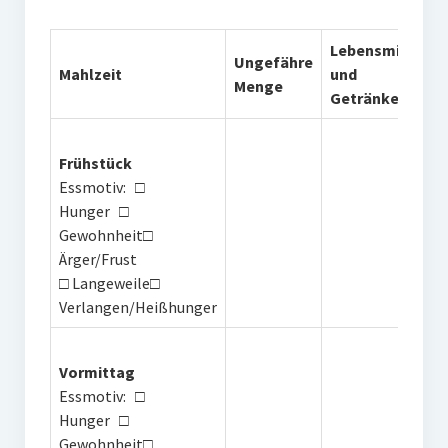
Lebensmittel
Ungefähre
Mahlzeit
und
Menge
Getränke
Frühstück
Essmotiv: □
Hunger □
Gewohnheit□
Ärger/Frust
□ Langeweile□
Verlangen/Heißhunger
Vormittag
Essmotiv: □
Hunger □
Gewohnheit□