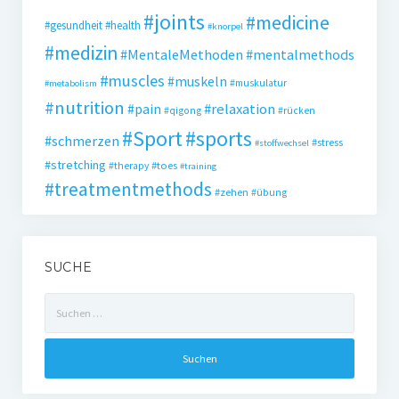
#joints
#medicine
#gesundheit
#health
#knorpel
#medizin
#MentaleMethoden
#mentalmethods
#muscles
#muskeln
#muskulatur
#metabolism
#nutrition
#pain
#relaxation
#qigong
#rücken
#Sport
#sports
#schmerzen
#stress
#stoffwechsel
#stretching
#toes
#therapy
#training
#treatmentmethods
#zehen
#übung
SUCHE
Suchen
nach: