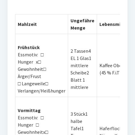
Ungefähre
Mahlzeit
Lebensmittel u
Menge
Frühstück
2 Tassen4
Essmotiv: □
EL 1 Glas1
Hunger x□
mittlere
Kaffee ObersWas
Gewohnheit□
Scheibe2
(45 % F.i.T)Toma
Ärger/Frust
Blatt 1
□ Langeweile□
mittlere
Verlangen/Heißhunger
Vormittag
3 Stück1
Essmotiv: □
halbe
Hunger □
Tafel1
Haferflockenkek
Gewohnheitx□