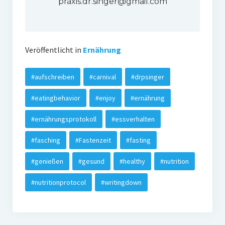
praxis.dr.singer@gmail.com
Veröffentlicht in
Ernährung
#aufschreiben
#carnival
#drpsinger
#eatingbehavior
#enjoy
#ernährung
#ernährungsprotokoll
#essverhalten
#fasching
#Fastenzeit
#fasting
#genießen
#gesund
#healthy
#nutrition
#nutritionprotocol
#writingdown