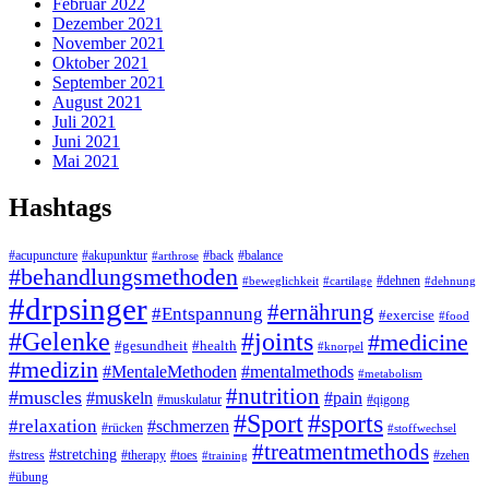
Februar 2022
Dezember 2021
November 2021
Oktober 2021
September 2021
August 2021
Juli 2021
Juni 2021
Mai 2021
Hashtags
#acupuncture
#akupunktur
#back
#balance
#arthrose
#behandlungsmethoden
#dehnen
#beweglichkeit
#cartilage
#dehnung
#drpsinger
#ernährung
#Entspannung
#exercise
#food
#Gelenke
#joints
#medicine
#gesundheit
#health
#knorpel
#medizin
#MentaleMethoden
#mentalmethods
#metabolism
#nutrition
#muscles
#muskeln
#pain
#muskulatur
#qigong
#Sport
#sports
#relaxation
#schmerzen
#rücken
#stoffwechsel
#treatmentmethods
#stretching
#stress
#toes
#zehen
#therapy
#training
#übung