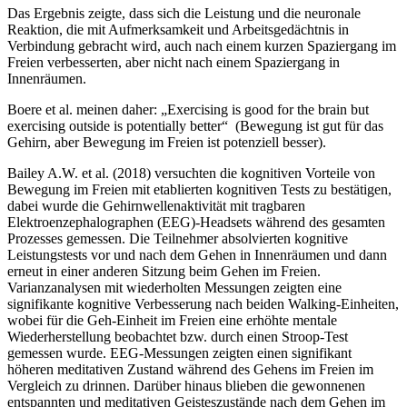
Das Ergebnis zeigte, dass sich die Leistung und die neuronale
Reaktion, die mit Aufmerksamkeit und Arbeitsgedächtnis in
Verbindung gebracht wird, auch nach einem kurzen Spaziergang im
Freien verbesserten, aber nicht nach einem Spaziergang in
Innenräumen.
Boere et al. meinen daher: „Exercising is good for the brain but
exercising outside is potentially better“ (Bewegung ist gut für das
Gehirn, aber Bewegung im Freien ist potenziell besser).
Bailey A.W. et al. (2018) versuchten die kognitiven Vorteile von
Bewegung im Freien mit etablierten kognitiven Tests zu bestätigen,
dabei wurde die Gehirnwellenaktivität mit tragbaren
Elektroenzephalographen (EEG)-Headsets während des gesamten
Prozesses gemessen. Die Teilnehmer absolvierten kognitive
Leistungstests vor und nach dem Gehen in Innenräumen und dann
erneut in einer anderen Sitzung beim Gehen im Freien.
Varianzanalysen mit wiederholten Messungen zeigten eine
signifikante kognitive Verbesserung nach beiden Walking-Einheiten,
wobei für die Geh-Einheit im Freien eine erhöhte mentale
Wiederherstellung beobachtet bzw. durch einen Stroop-Test
gemessen wurde. EEG-Messungen zeigten einen signifikant
höheren meditativen Zustand während des Gehens im Freien im
Vergleich zu drinnen. Darüber hinaus blieben die gewonnenen
entspannten und meditativen Geisteszustände nach dem Gehen im