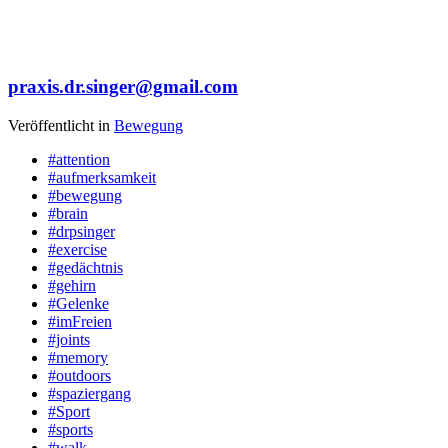
praxis.dr.singer@gmail.com
Veröffentlicht in
Bewegung
#attention
#aufmerksamkeit
#bewegung
#brain
#drpsinger
#exercise
#gedächtnis
#gehirn
#Gelenke
#imFreien
#joints
#memory
#outdoors
#spaziergang
#Sport
#sports
#walk