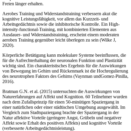
Freien länger erhalten.
Aerobes Training und Widerstandstraining verbessern akut die
kognitive Leistungsfähigkeit, vor allem das Kurzzeit- und
Arbeitsgedächtnis sowie die inhibitorische Kontrolle. Ein High-
intensity-functional-Training, mit kombinierten Elementen aus
Ausdauer- und Widerstandstraining, erscheint einem moderaten
aeroben Training gegenüber leicht überlegen zu sein (Wilke J,
2020).
Körperliche Betätigung kann molekulare Systeme beeinflussen, die
für die Aufrechterhaltung der neuronalen Funktion und Plastizität
wichtig sind. Ein charakteristisches Ergebnis für die Auswirkungen
von Bewegung im Gehirn und Rückenmark ist die Hochregulierung
des neurotrophen Faktors des Gehirns (Vaynman undGomez-Pinilla,
2016).
Bratman G.N. et al. (2015) untersuchten die Auswirkungen von
Naturerfahrungen auf Affekt und Kognition. 60 Teilnehmer wurden
nach dem Zufallsprinzip für einen 50-minütigen Spaziergang in
einer natürlichen oder einer städtischen Umgebung ausgewählt. Im
Vergleich zum Stadtspaziergang brachte der Spaziergang in der
Natur affektive Vorteile (geringere Angst, Grübeln und negativer
Affekt sowie Erhalt des positiven Affekts) und kognitive Vorteile
(verbesserte Arbeitsgedächtnisleistung).