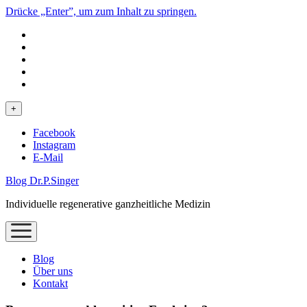
Drücke „Enter”, um zum Inhalt zu springen.
phone
Menü
+
öffnen
Facebook
Instagram
E-Mail
Blog Dr.P.Singer
Individuelle regenerative ganzheitliche Medizin
Menü
öffnen
Blog
Über uns
Kontakt