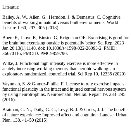
Literatur:
Bailey, A. W., Allen, G., Herndon, J. & Demastus, C. Cognitive
benefits of walking in natural versus built environments. World
Leisure J. 60, 293–305 (2018).
Boere K, Lloyd K, Binsted G, Krigolson OE. Exercising is good for
the brain but exercising outside is potentially better. Sci Rep. 2023
Jan 20;13(1):1140. doi: 10.1038/s41598-022-26093-2. PMID:
36670116; PMCID: PMC9859790.
Wilke, J. Functional high-intensity exercise is more effective in
acutely increasing working memory than aerobic walking: an
exploratory randomized, controlled trial. Sci Rep 10, 12335 (2020).
Vaynman, S. & Gomez-Pinilla, F. License to run: exercise impacts
functional plasticity in the intact and injured central nervous system
by using neurotrophins. Neurorehabil. Neural. Repair 19, 283–295
(2016).
Bratman, G. N., Daily, G. C., Levy, B. J. & Gross, J. J. The benefits
of nature experience: Improved affect and cognition. Landsc. Urban
Plan. 138, 41–50 (2015).