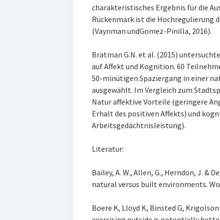
charakteristisches Ergebnis für die 
Rückenmark ist die Hochregulierung d
(Vaynman undGomez-Pinilla, 2016).
Bratman G.N. et al. (2015) untersuch
auf Affekt und Kognition. 60 Teilnehm
50-minütigen Spaziergang in einer na
ausgewählt. Im Vergleich zum Stadtsp
Natur affektive Vorteile (geringere An
Erhalt des positiven Affekts) und kogn
Arbeitsgedächtnisleistung).
Literatur:
Bailey, A. W., Allen, G., Herndon, J. & 
natural versus built environments. Wor
Boere K, Lloyd K, Binsted G, Krigolson 
exercising outside is potentially better