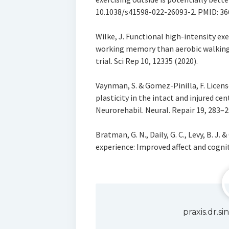
10.1038/s41598-022-26093-2. PMID: 3
Wilke, J. Functional high-intensity exe
working memory than aerobic walking:
trial. Sci Rep 10, 12335 (2020).
Vaynman, S. & Gomez-Pinilla, F. Licens
plasticity in the intact and injured c
Neurorehabil. Neural. Repair 19, 283–2
Bratman, G. N., Daily, G. C., Levy, B. J. 
experience: Improved affect and cognit
praxis.dr.