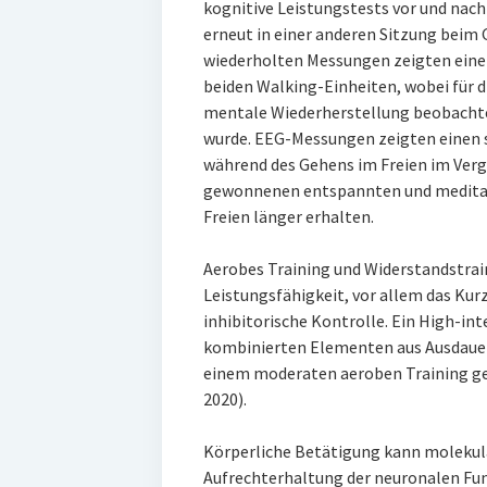
kognitive Leistungstests vor und na
erneut in einer anderen Sitzung beim 
wiederholten Messungen zeigten eine 
beiden Walking-Einheiten, wobei für d
mentale Wiederherstellung beobachte
wurde. EEG-Messungen zeigten einen 
während des Gehens im Freien im Vergl
gewonnenen entspannten und meditat
Freien länger erhalten.
Aerobes Training und Widerstandstrain
Leistungsfähigkeit, vor allem das Kur
inhibitorische Kontrolle. Ein High-int
kombinierten Elementen aus Ausdauer
einem moderaten aeroben Training geg
2020).
Körperliche Betätigung kann molekular
Aufrechterhaltung der neuronalen Funk