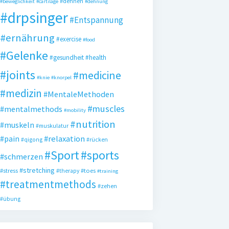
#dehnen
#beweglichkeit
#cartilage
#dehnung
#drpsinger
#Entspannung
#ernährung
#exercise
#food
#Gelenke
#gesundheit
#health
#joints
#medicine
#knie
#knorpel
#medizin
#MentaleMethoden
#muscles
#mentalmethods
#mobility
#nutrition
#muskeln
#muskulatur
#pain
#relaxation
#qigong
#rücken
#Sport
#sports
#schmerzen
#stretching
#stress
#toes
#therapy
#training
#treatmentmethods
#zehen
#übung