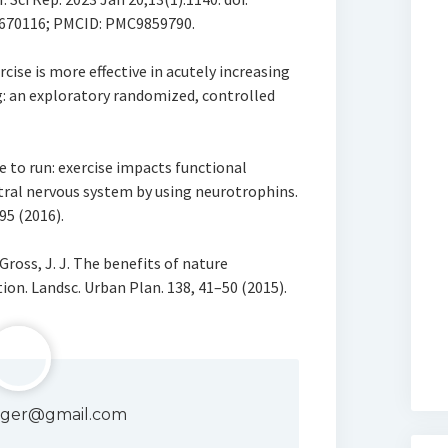
6670116; PMCID: PMC9859790.
rcise is more effective in acutely increasing
 an exploratory randomized, controlled
e to run: exercise impacts functional
entral nervous system by using neurotrophins.
95 (2016).
& Gross, J. J. The benefits of nature
ion. Landsc. Urban Plan. 138, 41–50 (2015).
singer@gmail.com