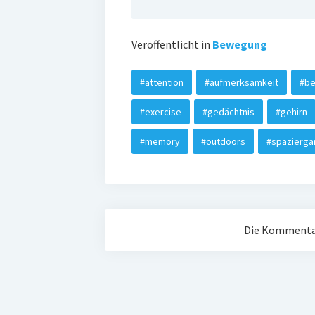
Veröffentlicht in
Bewegung
#attention
#aufmerksamkeit
#b
#exercise
#gedächtnis
#gehirn
#memory
#outdoors
#spazierga
Die Kommentar