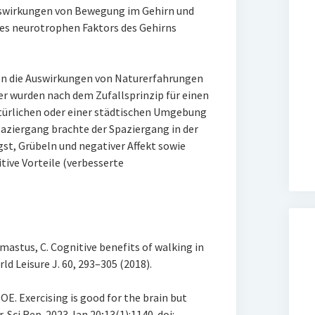
Auswirkungen von Bewegung im Gehirn und
es neurotrophen Faktors des Gehirns
ten die Auswirkungen von Naturerfahrungen
er wurden nach dem Zufallsprinzip für einen
türlichen oder einer städtischen Umgebung
aziergang brachte der Spaziergang in der
gst, Grübeln und negativer Affekt sowie
itive Vorteile (verbesserte
Demastus, C. Cognitive benefits of walking in
ld Leisure J. 60, 293–305 (2018).
OE. Exercising is good for the brain but
. Sci Rep. 2023 Jan 20;13(1):1140. doi: