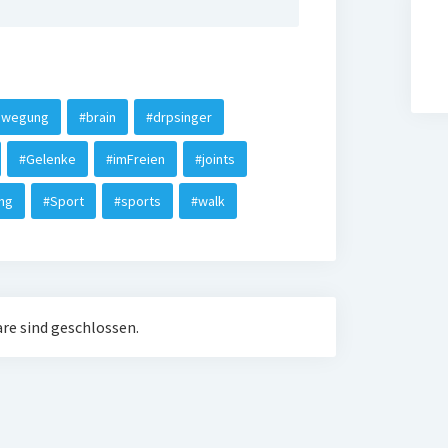
ewegung
#brain
#drpsinger
#Gelenke
#imFreien
#joints
ng
#Sport
#sports
#walk
e sind geschlossen.