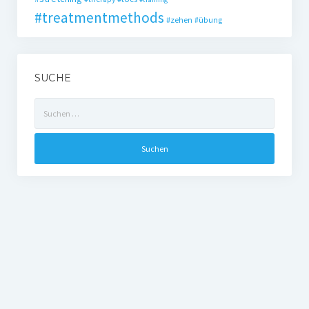
#treatmentmethods
#zehen
#übung
SUCHE
Suchen
nach: