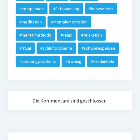
#entspannen
#Entspannung
#heavymeals
#meditation
#MentaleMethoden
#mentalmethods
#relax
#relaxation
#ritual
#schlafprobleme
#schwerespeisen
#sleepingproblems
#training
#verdunkeln
Die Kommentare sind geschlossen.