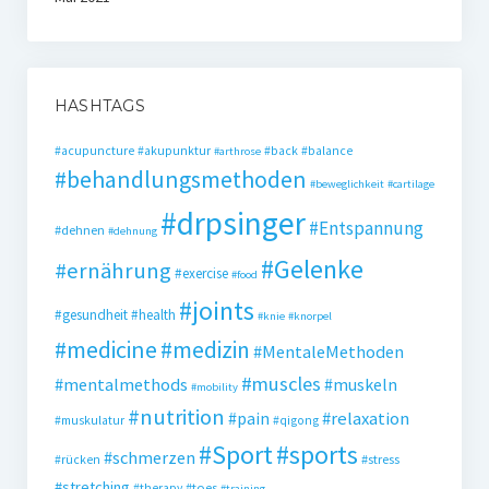
HASHTAGS
#acupuncture
#akupunktur
#back
#balance
#arthrose
#behandlungsmethoden
#beweglichkeit
#cartilage
#drpsinger
#Entspannung
#dehnen
#dehnung
#Gelenke
#ernährung
#exercise
#food
#joints
#gesundheit
#health
#knie
#knorpel
#medicine
#medizin
#MentaleMethoden
#muscles
#mentalmethods
#muskeln
#mobility
#nutrition
#pain
#relaxation
#muskulatur
#qigong
#Sport
#sports
#schmerzen
#stress
#rücken
#stretching
#toes
#therapy
#training