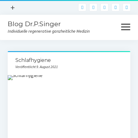
Menü
+
pho
öffnen
Blog Dr.P.Singer
Facebook
Menü
öffnen
Individuelle regenerative ganzheitliche Medizin
Instagram
E-Mail
Blog
Schlafhygiene
Über uns
Veröffentlicht 9. August 2021
Kontakt