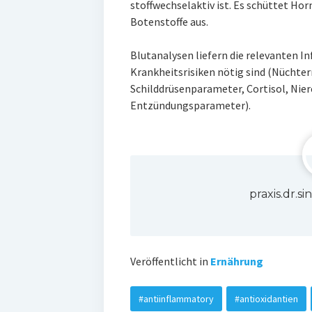
stoffwechselaktiv ist. Es schüttet H
Botenstoffe aus.
Blutanalysen liefern die relevanten I
Krankheitsrisiken nötig sind (Nüchte
Schilddrüsenparameter, Cortisol, Ni
Entzündungsparameter).
praxis.dr.
Veröffentlicht in
Ernährung
#antiinflammatory
#antioxidantien