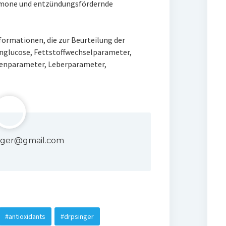
ormone und entzündungsfördernde
nformationen, die zur Beurteilung der
rnglucose, Fettstoffwechselparameter,
erenparameter, Leberparameter,
singer@gmail.com
#antioxidants
#drpsinger