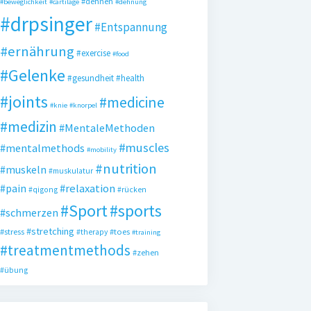
#dehnen
#beweglichkeit
#cartilage
#dehnung
#drpsinger
#Entspannung
#ernährung
#exercise
#food
#Gelenke
#gesundheit
#health
#joints
#medicine
#knie
#knorpel
#medizin
#MentaleMethoden
#muscles
#mentalmethods
#mobility
#nutrition
#muskeln
#muskulatur
#pain
#relaxation
#qigong
#rücken
#Sport
#sports
#schmerzen
#stretching
#stress
#toes
#therapy
#training
#treatmentmethods
#zehen
#übung