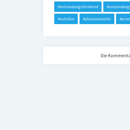
#entzündungsfördernd
#entzündun
#nutrition
#phytonutrients
#proi
Die Kommentar