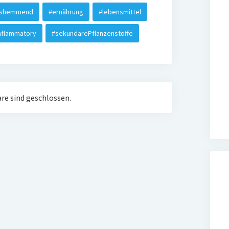
gshemmend
#ernährung
#lebensmittel
nflammatory
#sekundärePflanzenstoffe
e sind geschlossen.