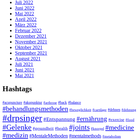
Juli 2022
Juni 2022
Mai 2022
April 2022
März 2022
Februar 2022
Dezember 2021
November 2021
Oktober 2021
September 2021
August 2021
Juli 2021
Juni 2021
Mai 2021
Hashtags
#acupuncture
#akupunktur
#back
#balance
#arthrose
#behandlungsmethoden
#dehnen
#beweglichkeit
#cartilage
#dehnung
#drpsinger
#ernährung
#Entspannung
#exercise
#food
#Gelenke
#joints
#medicine
#gesundheit
#health
#knorpel
#medizin
#MentaleMethoden
#mentalmethods
#metabolism