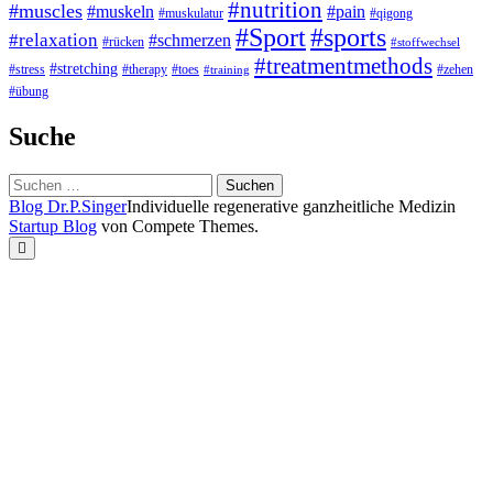
#nutrition
#muscles
#muskeln
#pain
#muskulatur
#qigong
#Sport
#sports
#relaxation
#schmerzen
#rücken
#stoffwechsel
#treatmentmethods
#stretching
#stress
#toes
#zehen
#therapy
#training
#übung
Suche
Suchen
nach:
Blog Dr.P.Singer
Individuelle regenerative ganzheitliche Medizin
Startup Blog
von Compete Themes.
Nach
oben
scrollen