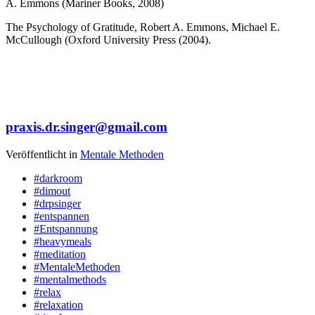
A. Emmons (Mariner Books, 2008)
The Psychology of Gratitude, Robert A. Emmons, Michael E.
McCullough (Oxford University Press (2004).
praxis.dr.singer@gmail.com
Veröffentlicht in
Mentale Methoden
#darkroom
#dimout
#drpsinger
#entspannen
#Entspannung
#heavymeals
#meditation
#MentaleMethoden
#mentalmethods
#relax
#relaxation