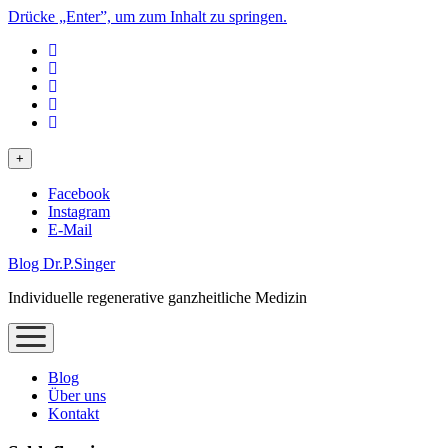
Drücke „Enter”, um zum Inhalt zu springen.
phone
Menü
+
öffnen
Facebook
Instagram
E-Mail
Blog Dr.P.Singer
Individuelle regenerative ganzheitliche Medizin
Menü
öffnen
Blog
Über uns
Kontakt