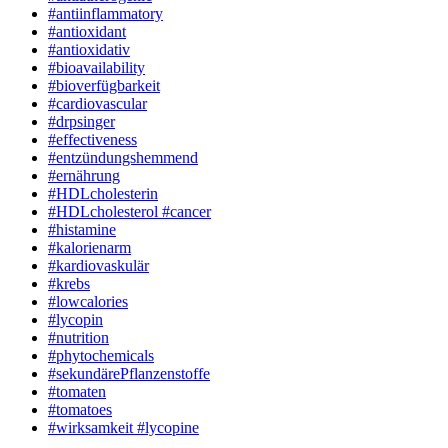
#antiinflammatory
#antioxidant
#antioxidativ
#bioavailability
#bioverfügbarkeit
#cardiovascular
#drpsinger
#effectiveness
#entzündungshemmend
#ernährung
#HDLcholesterin
#HDLcholesterol #cancer
#histamine
#kalorienarm
#kardiovaskulär
#krebs
#lowcalories
#lycopin
#nutrition
#phytochemicals
#sekundärePflanzenstoffe
#tomaten
#tomatoes
#wirksamkeit #lycopine