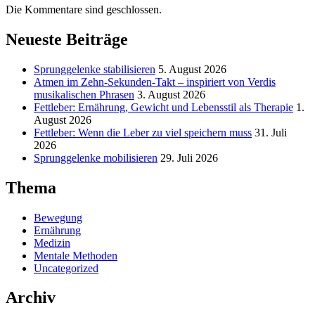
Die Kommentare sind geschlossen.
Neueste Beiträge
Sprunggelenke stabilisieren
5. August 2026
Atmen im Zehn-Sekunden-Takt – inspiriert von Verdis
musikalischen Phrasen
3. August 2026
Fettleber: Ernährung, Gewicht und Lebensstil als Therapie
1.
August 2026
Fettleber: Wenn die Leber zu viel speichern muss
31. Juli
2026
Sprunggelenke mobilisieren
29. Juli 2026
Thema
Bewegung
Ernährung
Medizin
Mentale Methoden
Uncategorized
Archiv