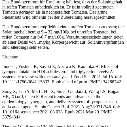
Das Bundeszentrum für Ernährung hält fest, dass der Solaningehalt
in reifen Tomaten unbedenklich ist. Er ist in vollreif geernteten
Tomaten geringer, als in nachgereiften Tomaten. Der grüne
Stielansatz wird ohnehin bei der Zubereitung herausgeschnitten.
Das Bundeszentrum empfiehlt keine unreifen Tomaten zu essen; der
Solaningehalt beträgt 9 – 32 mg/100g bei unreifen Tomaten, bei
reifen Tomaten nur 0-0,7 mg/100g. Vergiftungserscheinungen treten
ab einer Dosis von 1mg/kg Körpergewicht auf; Solaninvergiftungen
sind allerdings sehr selten.
Literatur
Inoue T, Yoshida K, Sasaki E, Aizawa K, Kamioka H. Effects of
lycopene intake on HDL-cholesterol and triglyceride levels: A
systematic review with meta-analysis. J Food Sci. 2021 Jul 15. doi:
10.1111/1750-3841.15833. Epub ahead of print. PMID: 34268742
Song X, Luo Y, Ma L, Hu X, Simal-Gandara J, Wang LS, Bajpai
VK, Xiao J, Chen F. Recent trends and advances in the
epidemiology, synergism, and delivery system of lycopene as an
anti-cancer agent. Semin Cancer Biol. 2021 Aug;73:331-346. doi:
10.1016/j.semcancer.2021.03.028. Epub 2021 Mar 29. PMID:
33794344.
Tierney AC, Rumble CE, Billings LM, George ES. Effect of