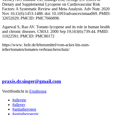
Dietary and Supplemental Lycopene on Cardiovascular Risk
Factors: A Systematic Review and Meta-Analysis. Adv Nutr. 2020
Nov 16;11(6):1453-1488. doi: 10.1093/advances/nmaa069. PMID:
32652029; PMCID: PMC7666898.
Agarwal S, Rao AV. Tomato lycopene and its role in human health
and chronic diseases. CMAJ. 2000 Sep 19;163(6):739-44. PMID:
11022591; PMCID: PMC80172
https://www. bzfe.de/lebensmittel/vom-acker-bis-zum-
teller/tomaten/tomaten-verbraucherschutz/
praxis.dr.singer@gmail.com
Veröffentlicht in
Ernährung
#allergie
#allergy
#antiatherogen
#antiatherogenic