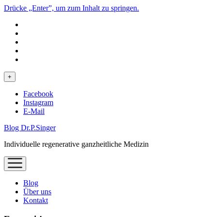
Drücke „Enter”, um zum Inhalt zu springen.
phone
Menü
+
öffnen
Facebook
Instagram
E-Mail
Blog Dr.P.Singer
Individuelle regenerative ganzheitliche Medizin
Menü
öffnen
Blog
Über uns
Kontakt