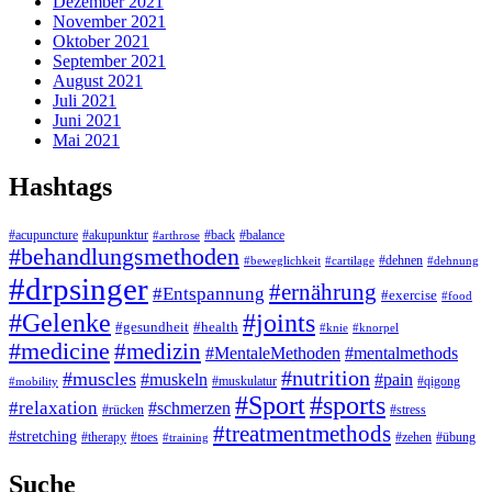
Dezember 2021
November 2021
Oktober 2021
September 2021
August 2021
Juli 2021
Juni 2021
Mai 2021
Hashtags
#acupuncture
#akupunktur
#back
#balance
#arthrose
#behandlungsmethoden
#dehnen
#beweglichkeit
#cartilage
#dehnung
#drpsinger
#ernährung
#Entspannung
#exercise
#food
#Gelenke
#joints
#gesundheit
#health
#knie
#knorpel
#medicine
#medizin
#MentaleMethoden
#mentalmethods
#nutrition
#muscles
#muskeln
#pain
#muskulatur
#qigong
#mobility
#Sport
#sports
#relaxation
#schmerzen
#stress
#rücken
#treatmentmethods
#stretching
#toes
#zehen
#therapy
#übung
#training
Suche